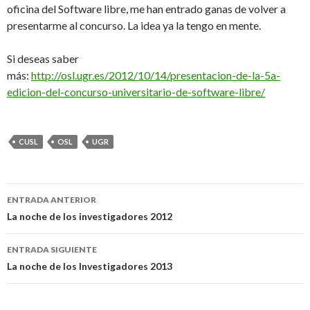
oficina del Software libre, me han entrado ganas de volver a
presentarme al concurso. La idea ya la tengo en mente.
Si deseas saber
más:
http://osl.ugr.es/2012/10/14/presentacion-de-la-5a-
edicion-del-concurso-universitario-de-software-libre/
CUSL
OSL
UGR
Navegación
ENTRADA ANTERIOR
de
La noche de los investigadores 2012
entradas
ENTRADA SIGUIENTE
La noche de los Investigadores 2013