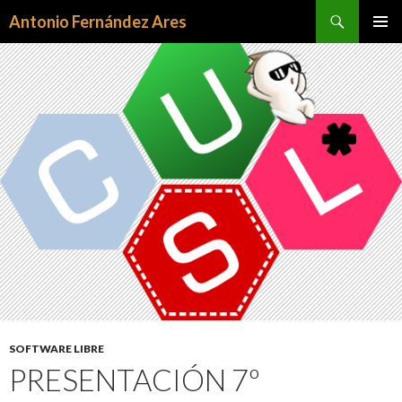
Buscar
Antonio Fernández Ares
SALTAR
MENÚ
AL
PRINCI
CONTENIDO
SOFTWARE LIBRE
PRESENTACIÓN 7º